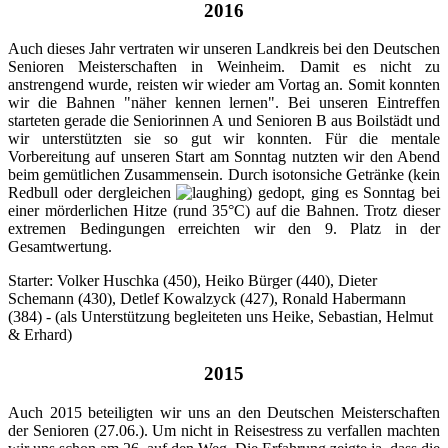
2016
Auch dieses Jahr vertraten wir unseren Landkreis bei den Deutschen
Senioren Meisterschaften in Weinheim. Damit es nicht zu
anstrengend wurde, reisten wir wieder am Vortag an. Somit konnten
wir die Bahnen "näher kennen lernen". Bei unseren Eintreffen
starteten gerade die Seniorinnen A und Senioren B aus Boilstädt und
wir unterstützten sie so gut wir konnten. Für die mentale
Vorbereitung auf unseren Start am Sonntag nutzten wir den Abend
beim gemütlichen Zusammensein. Durch isotonsiche Getränke (kein
Redbull oder dergleichen
) gedopt, ging es Sonntag bei
einer mörderlichen Hitze (rund 35°C) auf die Bahnen. Trotz dieser
extremen Bedingungen erreichten wir den 9. Platz in der
Gesamtwertung.
Starter: Volker Huschka (450), Heiko Bürger (440), Dieter
Schemann (430), Detlef Kowalzyck (427), Ronald Habermann
(384) - (als Unterstützung begleiteten uns Heike, Sebastian, Helmut
& Erhard)
2015
Auch 2015 beteiligten wir uns an den Deutschen Meisterschaften
der Senioren (27.06.). Um nicht in Reisestress zu verfallen machten