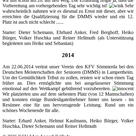
wir uns schon am 26. auf den Weg. Die Erfahrung zeigte ja, dass die
Vorbereitung am vorhergehenden Tag sehr wichtig ist!
Sehr
wahrscheinlich nahmen wir es diesmal zu Ernst mit dieser, aber wir
erreichten die Qualifizierung für die DMMS wieder und ein 12.
Platz ist auch nicht schlecht ......
Starter: Dieter Schemann, Ehrhard Anker, Fred Berghoff, Heiko
Bürger, Volker Huschka und Reiner Hellmuth (als Unterstützung
begleiteten uns Heike und Sebastian)
2014
Am 22.06.2014 vertrat unser Verein den KFV Sömmerda bei den
Deutschen Meisterschaften der Senioren (DMMS) in Lampertheim.
Um der Gemütlichkeit Tribut zu zollen, reisten wir schon einen Tag
früher an. Dies ermöglichte uns bei ausgelassener Stimmung
emotional auf den Wettkampf gebührend vorzubereiten.
Wir platzierten uns auf dem siebenten Platz (von 12 Mannschaften)
und konnten einige Bundesligateilnehmer hinter uns lassen - im
Resümee eine für uns hervorragende Leistung. Rund um ein
schönes Wochenende für alle.
Starter: Erhard Anker, Helmut Kaufmann, Heiko Bürger, Volker
Huschka, Dieter Schemann und Reiner Hellmuth