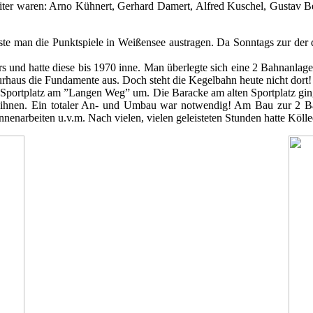
eiter waren: Arno Kühnert, Gerhard Damert, Alfred Kuschel, Gustav Be
ste man die Punktspiele in Weißensee austragen. Da Sonntags zur der 
s und hatte diese bis 1970 inne. Man überlegte sich eine 2 Bahnanla
turhaus die Fundamente aus. Doch steht die Kegelbahn heute nicht dort!
 Sportplatz am ”Langen Weg” um. Die Baracke am alten Sportplatz ging
vor ihnen. Ein totaler An- und Umbau war notwendig! Am Bau zur 2 Ba
Innenarbeiten u.v.m. Nach vielen, vielen geleisteten Stunden hatte Kö