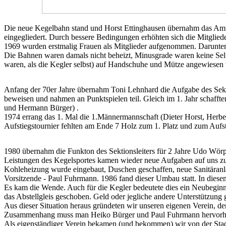
Die neue Kegelbahn stand und Horst Ettinghausen übernahm das Amt
eingegliedert. Durch bessere Bedingungen erhöhten sich die Mitglied
1969 wurden erstmalig Frauen als Mitglieder aufgenommen. Darunter
Die Bahnen waren damals nicht beheizt, Minusgrade waren keine Selte
waren, als die Kegler selbst) auf Handschuhe und Mütze angewiesen
Anfang der 70er Jahre übernahm Toni Lehnhard die Aufgabe des Sektio
beweisen und nahmen an Punktspielen teil. Gleich im 1. Jahr schaffte
und Hermann Bürger) .
1974 errang das 1. Mal die 1.Männermannschaft (Dieter Horst, Herbe
Aufstiegstournier fehlten am Ende 7 Holz zum 1. Platz und zum Aufst
1980 übernahm die Funkton des Sektionsleiters für 2 Jahre Udo Wör
Leistungen des Kegelsportes kamen wieder neue Aufgaben auf uns zu
Kohleheizung wurde eingebaut, Duschen geschaffen, neue Sanitäranlage
Vorsitzende - Paul Fuhrmann. 1986 fand dieser Umbau statt. In diese
Es kam die Wende. Auch für die Kegler bedeutete dies ein Neubegin
das Abstellgleis geschoben. Geld oder jegliche andere Unterstützung 
Aus dieser Situation heraus gründeten wir unseren eigenen Verein, 
Zusammenhang muss man Heiko Bürger und Paul Fuhrmann hervorheben,
Als eigenständiger Verein bekamen (und bekommen) wir von der Stad