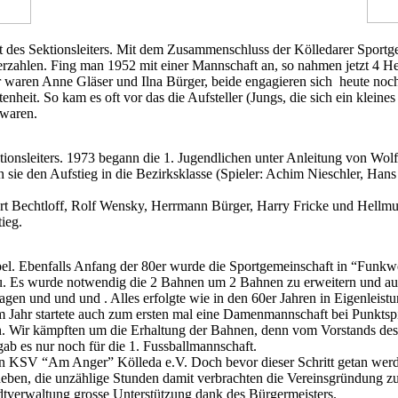
 des Sektionsleiters. Mit dem Zusammenschluss der Kölledarer Sportg
erzahlen. Fing man 1952 mit einer Mannschaft an, so nahmen jetzt 4 He
 waren Anne Gläser und Ilna Bürger, beide engagieren sich heute noch
nheit. So kam es oft vor das die Aufsteller (Jungs, die sich ein klei
 waren.
nsleiters. 1973 begann die 1. Jugendlichen unter Anleitung von Wolfga
n sie den Aufstieg in die Bezirksklasse (Spieler: Achim Nieschler, Han
rt Bechtloff, Rolf Wensky, Herrmann Bürger, Harry Fricke und Hellmut
ieg.
pel. Ebenfalls Anfang der 80er wurde die Sportgemeinschaft in “Funk
. Es wurde notwendig die 2 Bahnen um 2 Bahnen zu erweitern und auf 
n und und und . Alles erfolgte wie in den 60er Jahren in Eigenleistun
m Jahr startete auch zum ersten mal eine Damenmannschaft bei Punktsp
n. Wir kämpften um die Erhaltung der Bahnen, denn vom Vorstands des
gab es nur noch für die 1. Fussballmannschaft.
den KSV “Am Anger” Kölleda e.V. Doch bevor dieser Schritt getan werde
 die unzählige Stunden damit verbrachten die Vereinsgründung zu erm
tverwaltung grosse Unterstützung dank des Bürgermeisters.