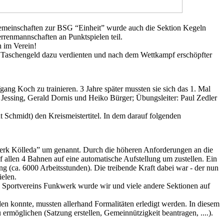
emeinschaften zur BSG “Einheit” wurde auch die Sektion Kegeln
rrenmannschaften an Punktspielen teil.
 im Verein!
nes Taschengeld dazu verdienten und nach dem Wettkampf erschöpfter
ng Koch zu trainieren. 3 Jahre später mussten sie sich das 1. Mal
s Jessing, Gerald Dornis und Heiko Bürger; Übungsleiter: Paul Zedler
 Schmidt) den Kreismeistertitel. In dem darauf folgenden
werk Kölleda” um genannt. Durch die höheren Anforderungen an die
allen 4 Bahnen auf eine automatische Aufstellung um zustellen. Ein
g (ca. 6000 Arbeitsstunden). Die treibende Kraft dabei war - der nun
ielen.
 Sportvereins Funkwerk wurde wir und viele andere Sektionen auf
n konnte, mussten allerhand Formalitäten erledigt werden. In diesem
öglichen (Satzung erstellen, Gemeinnützigkeit beantragen, ....).